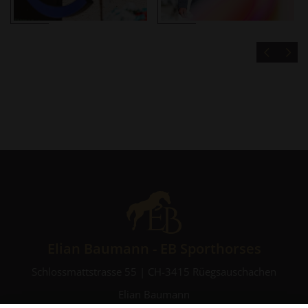
Elian Baumann - EB Sporthorses
Schlossmattstrasse 55 | CH-3415 Rüegsauschachen
Elian Baumann