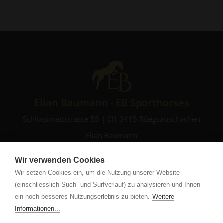
Elian Baumann - EB Sporthorses
Schlossmattstrasse 55 | CH-3415 Rüegsauschachen
Elian Baumann
+41 76 471 42 29
Wir verwenden Cookies
Natalie Donski
Wir setzen Cookies ein, um die Nutzung unserer Website
+41 79 725 27 92
(einschliesslich Such- und Surfverlauf) zu analysieren und Ihnen
info
eb-sporthorses.com
ein noch besseres Nutzungserlebnis zu bieten.
Weitere
Informationen...
Impressum
|
Datenschutz