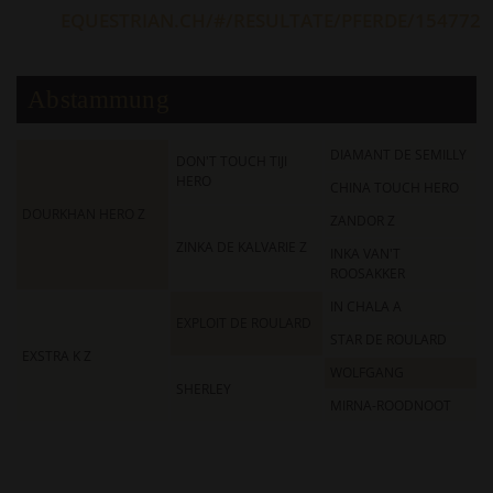
EQUESTRIAN.CH/#/RESULTATE/PFERDE/154772
Abstammung
DIAMANT DE SEMILLY
DON'T TOUCH TIJI
HERO
CHINA TOUCH HERO
DOURKHAN HERO Z
ZANDOR Z
ZINKA DE KALVARIE Z
INKA VAN'T
ROOSAKKER
IN CHALA A
EXPLOIT DE ROULARD
STAR DE ROULARD
EXSTRA K Z
WOLFGANG
SHERLEY
MIRNA-ROODNOOT