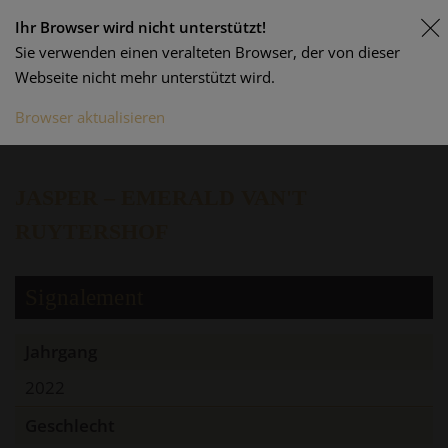
Ihr Browser wird nicht unterstützt!
Sie verwenden einen veralteten Browser, der von dieser
Webseite nicht mehr unterstützt wird.
Jasper von Gurbrue Z
Browser aktualisieren
JASPER – EMERALD VAN'T
RUYTERSHOF
Signalement
Jahrgang
2022
Geschlecht