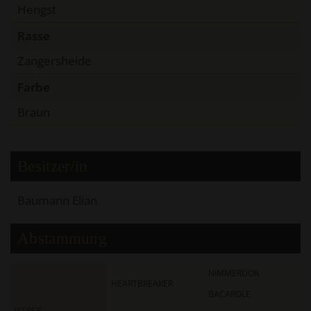
Hengst
Rasse
Zangersheide
Farbe
Braun
Besitzer/in
Baumann Elian
Abstammung
NIMMERDOR
HEARTBREAKER
BACAROLE
JASPER