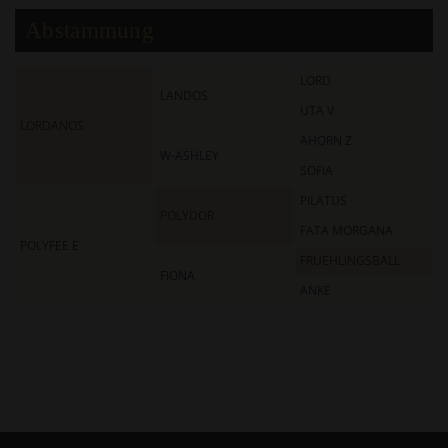
Abstammung
LORD
LANDOS
UTA V
LORDANOS
AHORN Z
W-ASHLEY
SOFIA
PILATUS
POLYDOR
FATA MORGANA
POLYFEE E
FRUEHLINGSBALL
FIONA
ANKE