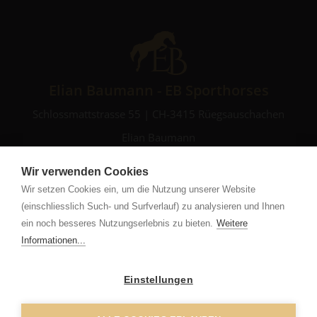
Elian Baumann - EB Sporthorses
Schlossmattstrasse 55 | CH-3415 Rüegsauschachen
Elian Baumann
+41 76 471 42 29
Wir verwenden Cookies
Natalie Donski
Wir setzen Cookies ein, um die Nutzung unserer Website
+41 79 725 27 92
(einschliesslich Such- und Surfverlauf) zu analysieren und Ihnen
info
eb-sporthorses.com
ein noch besseres Nutzungserlebnis zu bieten.
Weitere
Informationen...
Impressum
|
Datenschutz
Einstellungen