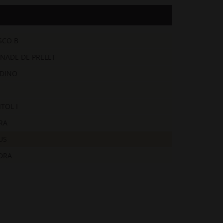
ISCO B
NADE DE PRELET
DINO
ITOL I
RA
US
DRA